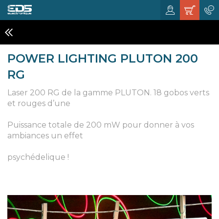
LASER
POWER LIGHTING PLUTON 200
RG
Laser 200 RG de la gamme PLUTON. 18 gobos verts
et rouges d’une
Puissance totale de 200 mW pour donner à vos
ambiances un effet
psychédelique !