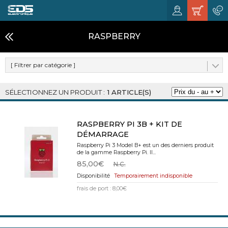
RASPBERRY
[ Filtrer par catégorie ]
1 ARTICLE(S)
RASPBERRY PI 3B + KIT DE
DÉMARRAGE
Raspberry Pi 3 Model B+ est un des derniers produit
de la gamme Raspberry Pi. Il...
85,00€
N.C.
Temporairement indisponible
frais de port : 8,00€