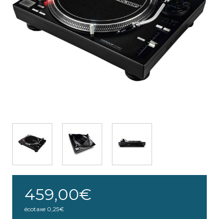
459,00€
écotaxe
0,25€