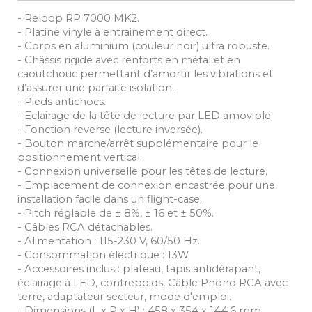
- Reloop RP 7000 MK2.
- Platine vinyle à entrainement direct.
- Corps en aluminium (couleur noir) ultra robuste.
- Châssis rigide avec renforts en métal et en
caoutchouc permettant d’amortir les vibrations et
d’assurer une parfaite isolation.
- Pieds antichocs.
- Eclairage de la tête de lecture par LED amovible.
- Fonction reverse (lecture inversée).
- Bouton marche/arrêt supplémentaire pour le
positionnement vertical.
- Connexion universelle pour les têtes de lecture.
- Emplacement de connexion encastrée pour une
installation facile dans un flight-case.
- Pitch réglable de ± 8%, ± 16 et ± 50%.
- Câbles RCA détachables.
- Alimentation : 115-230 V, 60/50 Hz.
- Consommation électrique : 13W.
- Accessoires inclus : plateau, tapis antidérapant,
éclairage à LED, contrepoids, Câble Phono RCA avec
terre, adaptateur secteur, mode d'emploi.
- Dimensions (L x P x H) : 458 x 354 x 144,6 mm.