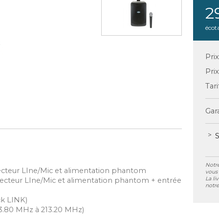
2
écot
Pri
Pri
Tari
Gara
S
Notre
lecteur LIne/Mic et alimentation phantom
vous 
La li
electeur LIne/Mic et alimentation phantom + entrée
notre
ck LINK)
3.80 MHz à 213.20 MHz)