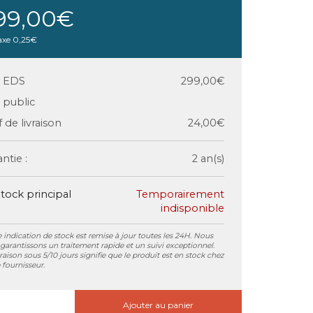
99,00€
axe
0,25€
x EDS
299,00€
x public
f de livraison
24,00€
ntie :
2 an(s)
tock principal
Temporairement
indisponible
 indication de stock est remise à jour toutes les 24H. Nous
garantissons un traitement rapide et un suivi exceptionnel.
vraison sous 5/10 jours signifie que le produit est en stock chez
 fournisseur.
Ajouter au panier