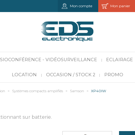
Mon compte
Mon panier
VISIOCONFÉRENCE - VIDÉOSURVEILLANCE
ECLAIRAGE
|
LOCATION
OCCASION / STOCK 2
PROMO
|
|
ion
>
Systèmes compacts amplifiés
>
Samson
>
XP40IW
tionnant sur batterie.