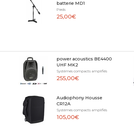
batterie MD1
Pieds
25,00€
power acoustics BE4400
UHF MK2
Systèmes compacts amplifiés
255,00€
Audiophony Housse
CR12A
Systèmes compacts amplifiés
105,00€