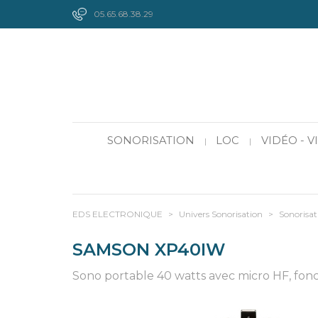
05.65.68.38.29
SONORISATION
LOC
VIDÉO - 
|
|
EDS ELECTRONIQUE
>
Univers Sonorisation
>
Sonorisat
SAMSON XP40IW
Sono portable 40 watts avec micro HF, fonc