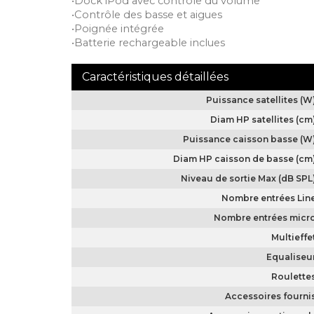
•Dock iPod avec controle du volume
•Contrôle des basse et aigues
•Poignée intégrée
•Batterie rechargeable inclues
Puissance satellites (W
Diam HP satellites (cm
Puissance caisson basse (W
Diam HP caisson de basse (cm
Niveau de sortie Max (dB SPL
Nombre entrées Lin
Nombre entrées micr
Multieffe
Equaliseu
Roulette
Accessoires fourni