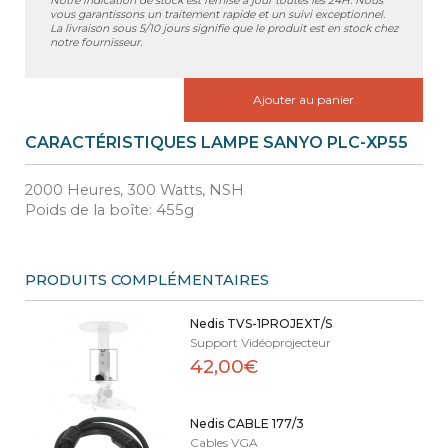
Notre indication de stock est remise à jour toutes les 24H. Nous
vous garantissons un traitement rapide et un suivi exceptionnel.
La livraison sous 5/10 jours signifie que le produit est en stock chez
notre fournisseur.
Ajouter au panier
CARACTÉRISTIQUES LAMPE SANYO PLC-XP55
2000 Heures, 300 Watts, NSH
Poids de la boîte: 455g
PRODUITS COMPLÉMENTAIRES
Nedis TVS-1PROJEXT/S
Support Vidéoprojecteur
42,00€
Nedis CABLE 177/3
Cables VGA