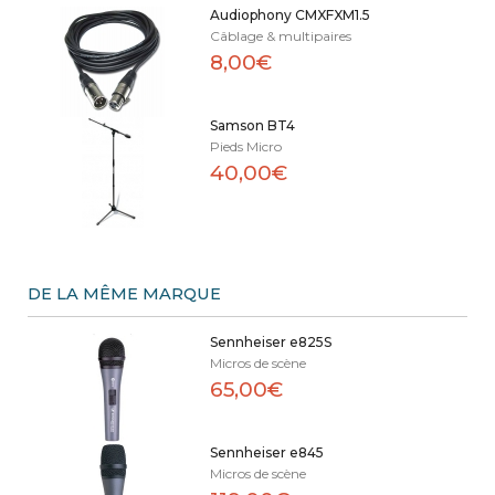
Audiophony CMXFXM1.5
Câblage & multipaires
8,00€
Samson BT4
Pieds Micro
40,00€
DE LA MÊME MARQUE
Sennheiser e825S
Micros de scène
65,00€
Sennheiser e845
Micros de scène