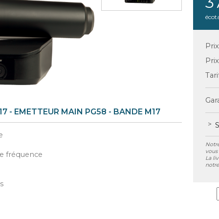
3
écot
Pri
Pri
Tari
Gara
7 - EMETTEUR MAIN PG58 - BANDE M17
S
e
Notre
vous 
re fréquence
La li
notre
s