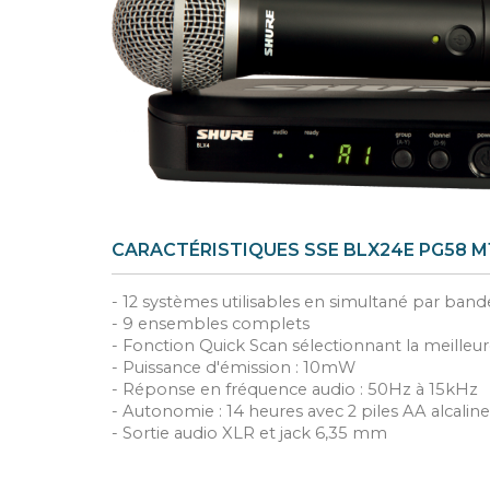
CARACTÉRISTIQUES SSE BLX24E PG58 M1
- 12 systèmes utilisables en simultané par band
- 9 ensembles complets
- Fonction Quick Scan sélectionnant la meilleu
- Puissance d'émission : 10mW
- Réponse en fréquence audio : 50Hz à 15kHz
- Autonomie : 14 heures avec 2 piles AA alcaline
- Sortie audio XLR et jack 6,35 mm