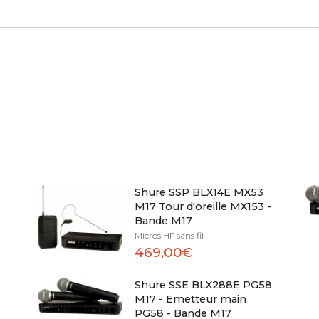
Shure SSP BLX14E MX53
M17 Tour d'oreille MX153 -
Bande M17
Micros HF sans fil
469,00€
7
Shure SSE BLX288E PG58
M17 - Emetteur main
PG58 - Bande M17