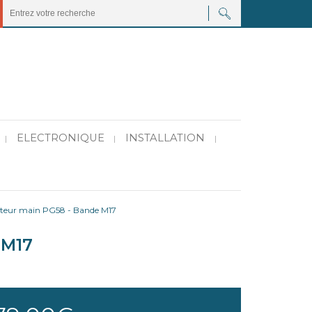
ELECTRONIQUE
INSTALLATION
|
|
|
teur main PG58 - Bande M17
 M17