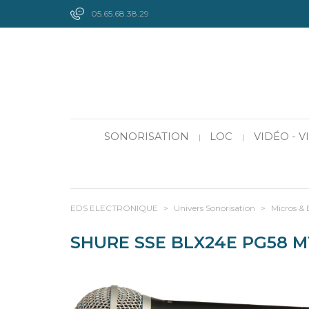
05.65.68.38.29
SONORISATION
LOC
VIDÉO - 
|
|
EDS ELECTRONIQUE
>
Univers Sonorisation
>
Micros & 
SHURE SSE BLX24E PG58 M