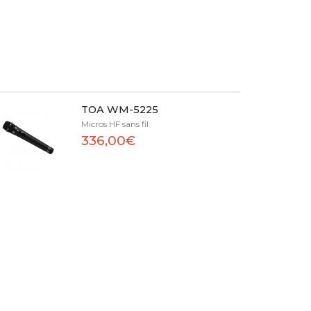
TOA WM-5225
Micros HF sans fil
336,00€