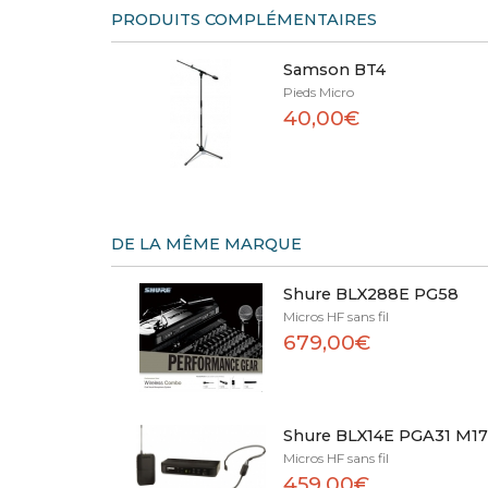
PRODUITS COMPLÉMENTAIRES
Samson BT4
Pieds Micro
40,00€
DE LA MÊME MARQUE
Shure BLX288E PG58
Micros HF sans fil
679,00€
Shure BLX14E PGA31 M1
Micros HF sans fil
459,00€