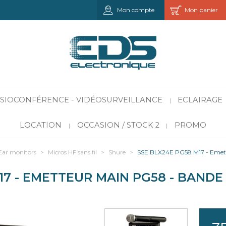
Mon compte
Mon panier
VISIOCONFÉRENCE - VIDÉOSURVEILLANCE
ECLAIRAGE
|
LOCATION
OCCASION / STOCK 2
PROMO
|
|
Ear monitors
>
Micros HF sans fil
>
Shure
>
SSE BLX24E PG58 M17 - Emet
17 - EMETTEUR MAIN PG58 - BANDE