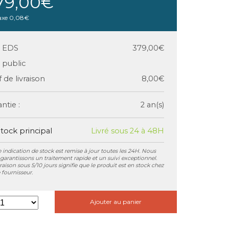
79,00€
axe
0,08€
x EDS
379,00€
x public
f de livraison
8,00€
ntie :
2 an(s)
tock principal
Livré sous 24 à 48H
 indication de stock est remise à jour toutes les 24H. Nous
garantissons un traitement rapide et un suivi exceptionnel.
vraison sous 5/10 jours signifie que le produit est en stock chez
 fournisseur.
Ajouter au panier