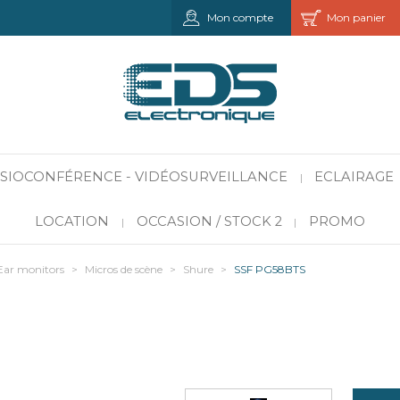
Mon compte
Mon panier
VISIOCONFÉRENCE - VIDÉOSURVEILLANCE
ECLAIRAGE
|
LOCATION
OCCASION / STOCK 2
PROMO
|
|
Ear monitors
>
Micros de scène
>
Shure
>
SSF PG58BTS