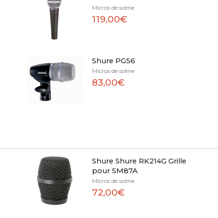
Micros de scène
119,00€
Shure PG56
Micros de scène
83,00€
Shure Shure RK214G Grille
pour SM87A
Micros de scène
72,00€