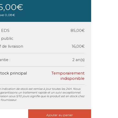
5,00€
axe
0,08€
x EDS
85,00€
x public
f de livraison
16,00€
ntie :
2 an(s)
tock principal
Temporairement
indisponible
 indication de stock est remise à jour toutes les 24H. Nous
garantissons un traitement rapide et un suivi exceptionnel.
vraison sous 5/10 jours signifie que le produit est en stock chez
 fournisseur.
Ajouter au panier