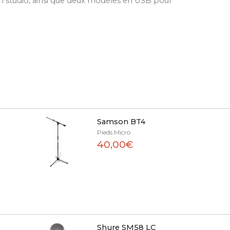
en studio, ainsi que deux modèles en USB pour
Samson BT4
Pieds Micro
40,00€
Shure SM58 LC