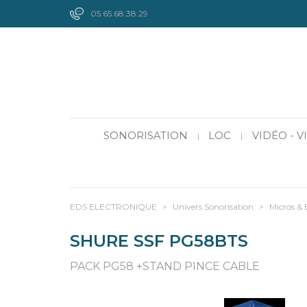
05.65.68.38.29
SONORISATION
LOC
VIDÉO - 
|
|
EDS ELECTRONIQUE
>
Univers Sonorisation
>
Micros & 
SHURE SSF PG58BTS
PACK PG58 +STAND PINCE CABLE