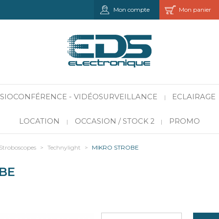
Mon compte
Mon panier
VISIOCONFÉRENCE - VIDÉOSURVEILLANCE
ECLAIRAGE
|
LOCATION
OCCASION / STOCK 2
PROMO
|
|
Stroboscopes
>
Technylight
>
MIKRO STROBE
BE