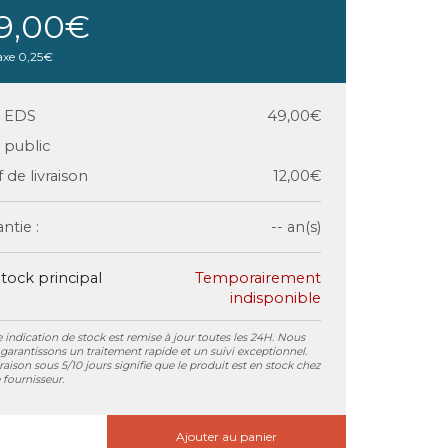
9,00€
axe
0,25€
x EDS
49,00€
x public
f de livraison
12,00€
ntie :
-- an(s)
tock principal
Temporairement
indisponible
 indication de stock est remise à jour toutes les 24H. Nous
garantissons un traitement rapide et un suivi exceptionnel.
vraison sous 5/10 jours signifie que le produit est en stock chez
 fournisseur.
Ajouter au panier