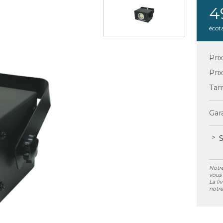
4
écot
Pri
Pri
Tari
Gara
S
Notre
vous 
La li
notre