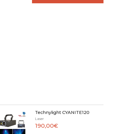
Technylight CYANITE120
Laser
190,00€