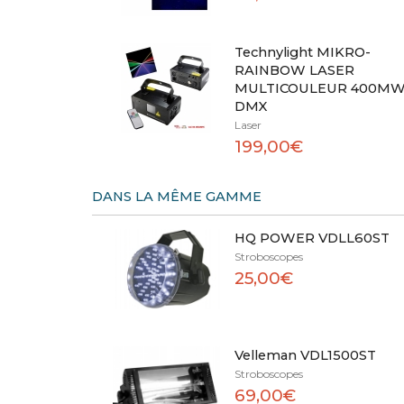
Technylight MIKRO-
RAINBOW LASER
MULTICOULEUR 400M
DMX
Laser
199,00€
DANS LA MÊME GAMME
HQ POWER VDLL60ST
Stroboscopes
25,00€
Velleman VDL1500ST
Stroboscopes
69,00€