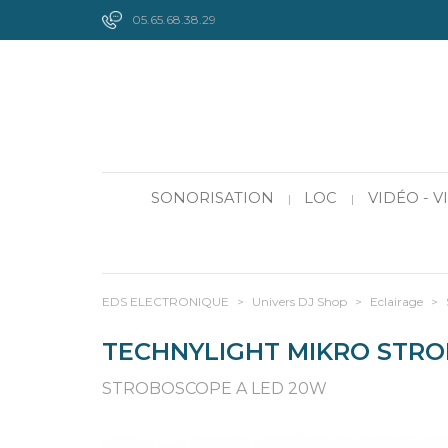
05.65.68.38.29
SONORISATION
LOC
VIDÉO - 
|
|
EDS ELECTRONIQUE
>
Univers DJ Shop
>
Eclairage
>
TECHNYLIGHT MIKRO STRO
STROBOSCOPE A LED 20W