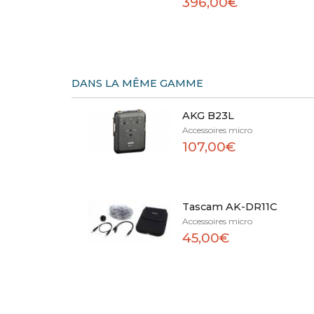
396,00€
DANS LA MÊME GAMME
AKG B23L
Accessoires micro
107,00€
Tascam AK-DR11C
Accessoires micro
45,00€