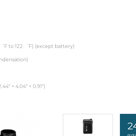
゜F to 122 ゜F) (except battery)
ndensation)
44" × 4.04" × 0.91")
2
écot