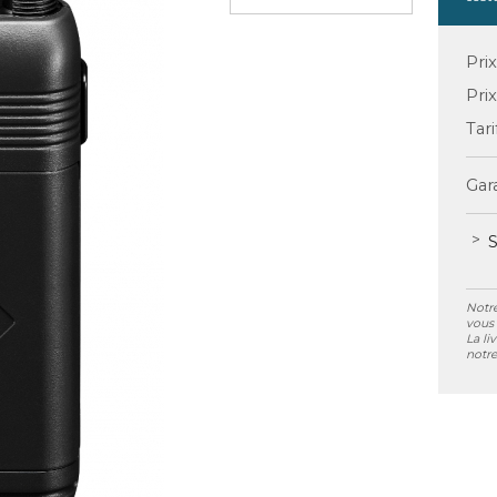
Pri
Pri
Tari
Gara
S
Notre
vous 
La li
notre