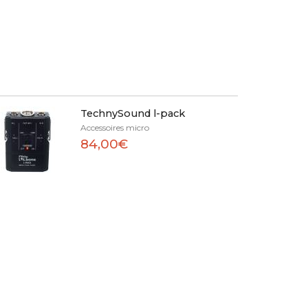
TechnySound l-pack
Accessoires micro
84,00€