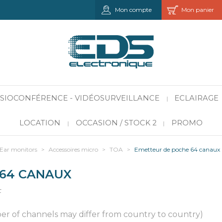
Mon compte
Mon panier
VISIOCONFÉRENCE - VIDÉOSURVEILLANCE
ECLAIRAGE
|
LOCATION
OCCASION / STOCK 2
PROMO
|
|
 Ear monitors
>
Accessoires micro
>
TOA
>
Emetteur de poche 64 canaux
 64 CANAUX
F
r of channels may differ from country to country)