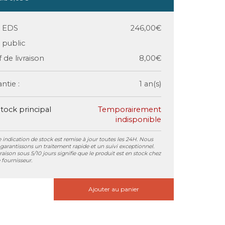
x EDS
246,00€
x public
f de livraison
8,00€
ntie :
1 an(s)
tock principal
Temporairement
indisponible
 indication de stock est remise à jour toutes les 24H. Nous
garantissons un traitement rapide et un suivi exceptionnel.
vraison sous 5/10 jours signifie que le produit est en stock chez
 fournisseur.
Ajouter au panier