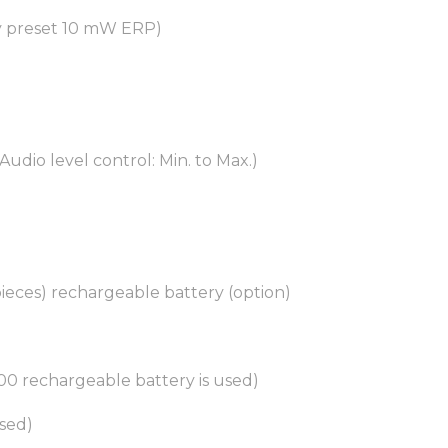
y preset 10 mW ERP)
udio level control: Min. to Max.)
eces) rechargeable battery (option)
00 rechargeable battery is used)
used)