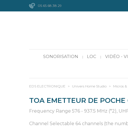
05.65.68.38.29
SONORISATION
LOC
VIDÉO - 
|
|
EDS ELECTRONIQUE
>
Univers Home Studio
>
Micros &
TOA EMETTEUR DE POCHE
Frequency Range 576 - 937.5 MHz (*2), UH
Channel Selectable 64 channels (the numbe