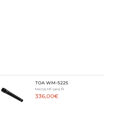
TOA WM-5225
Micros HF sans fil
336,00€