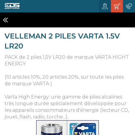
CHARGEURS ET ALIMENTATIONS
VELLEMAN 2 PILES VARTA 1.5V
LR20
PACK de 2 piles 1,5V LR20 de marque VARTA HIGHT
ENERGY
(10 articles 10%, 20 articles 20%, sur toute les piles
de marque VARTA )
Varta High Energy: une gamme de piles alcalines
très longue durée spécialement développée pour
les appareils consommateurs d'énergie (lecteur CD,
jouet, flash, radio, torche...).