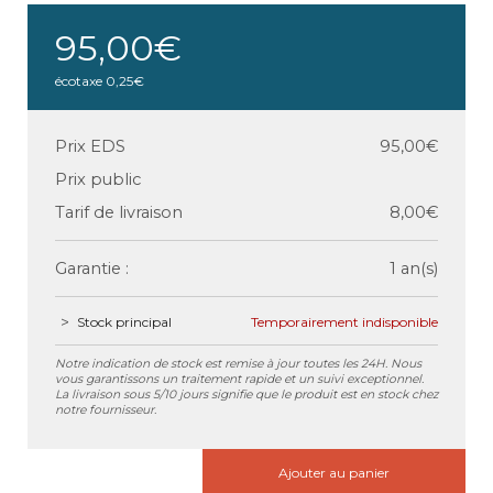
95,00€
écotaxe
0,25€
Prix EDS
95,00€
Prix public
Tarif de livraison
8,00€
Garantie :
1 an(s)
Stock principal
Temporairement indisponible
Notre indication de stock est remise à jour toutes les 24H. Nous
vous garantissons un traitement rapide et un suivi exceptionnel.
La livraison sous 5/10 jours signifie que le produit est en stock chez
notre fournisseur.
Ajouter au panier