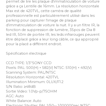
permet de lire les plaque d'immatriculation de voiture
grâce a ça Lentille de 16mm. La résolution horizontale
Max est de 420TVL, cette caméra de qualité
professionnelle est particulièrement utilisé dans les
parking pour capturer l'image de plaque
d’immatriculation de voiture la nuit. Il y a un filtre IR, la
fonction de suppression de lumière, 35pcs de Dia 8
led IR, 50m de portée IR, les leds infrarouges peuvent
être déplacé grâce a leur long câble, ce qui approprié
pour la placé a différent endroit.
Spécification électrique
CCD TYPE: 1/3''SONY CCD
Pixels: PAL: 500(H) × 582(V) NTSC: 510(H) × 492(V)
Scanning System: PAL/NTSC
Résolution Horizontal: 420TVL
Illumination Minimum: 0LUX/F1.2
S/N Ratio: ≥48dB
Sortie Video: 1.0Vp-p/75OHM
AGC: Auto
White Balance: Auto
Electronic Shutter: PAL:1/50-- 1/100000sec NTSC: