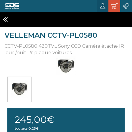
CAMÉRA, PRODUITS DE SÉCURITÉ ET CCTV
VELLEMAN CCTV-PL0580
CCTV-PL0580 420TVL Sony CCD Caméra étache IR
jour /nuit Pr plaque voitures
245,00€
écotaxe
0,25€