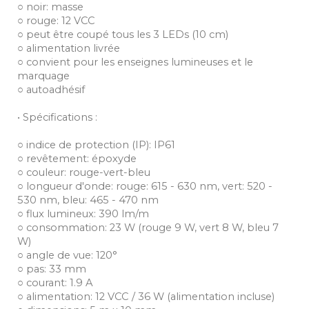
○ noir: masse
○ rouge: 12 VCC
○ peut être coupé tous les 3 LEDs (10 cm)
○ alimentation livrée
○ convient pour les enseignes lumineuses et le
marquage
○ autoadhésif
• Spécifications :
○ indice de protection (IP): IP61
○ revêtement: époxyde
○ couleur: rouge-vert-bleu
○ longueur d'onde: rouge: 615 - 630 nm, vert: 520 -
530 nm, bleu: 465 - 470 nm
○ flux lumineux: 390 lm/m
○ consommation: 23 W (rouge 9 W, vert 8 W, bleu 7
W)
○ angle de vue: 120°
○ pas: 33 mm
○ courant: 1.9 A
○ alimentation: 12 VCC / 36 W (alimentation incluse)