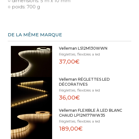
○ dimensions: 5 m x 10 mm
○ poids: 700 g
DE LA MÊME MARQUE
Velleman LS12M130WWN
Réglettes, flexibles a led
37,00€
Velleman RÉGLETTES LED
DÉCORATIVES
Réglettes, flexibles a led
36,00€
Velleman FLEXIBLE À LED BLANC
CHAUD LP12N177WW35
Réglettes, flexibles a led
189,00€