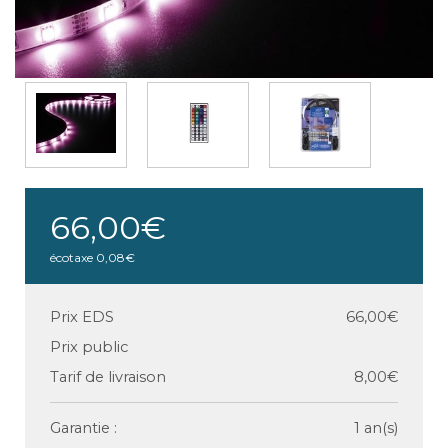
66,00€
écotaxe
0,08€
Prix EDS
66,00€
Prix public
Tarif de livraison
8,00€
Garantie :
1 an(s)