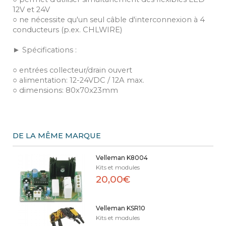
12V et 24V
○ ne nécessite qu'un seul câble d'interconnexion à 4
conducteurs (p.ex. CHLWIRE)
► Spécifications :
○ entrées collecteur/drain ouvert
○ alimentation: 12-24VDC / 12A max.
○ dimensions: 80x70x23mm
DE LA MÊME MARQUE
Velleman K8004
Kits et modules
20,00€
Velleman KSR10
Kits et modules