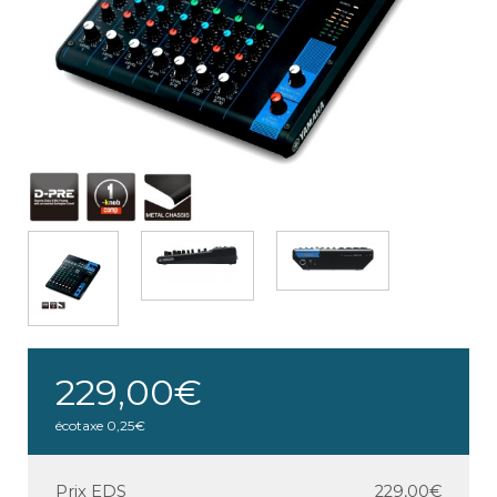
229,00€
écotaxe
0,25€
Prix EDS
229,00€