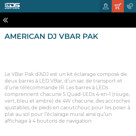
ECLAIRAGES A LED
AMERICAN DJ VBAR PAK
Le VBar Pak d’ADJ est un kit éclairage composé de
deux barres à LED VBar, d’un sac de transport et
d’une télécommande IR. Les barres à LEDs
comprennent chacune 5 Quad-LEDs 4-en-1 (rouge,
vert, bleu et ambre) de 4W chacune, des accroches
ajustables, de pieds en caoutchouc pour les poser à
plat au sol pour l’éclairage mural ainsi qu’un
affichage à 4 boutons de navigation.