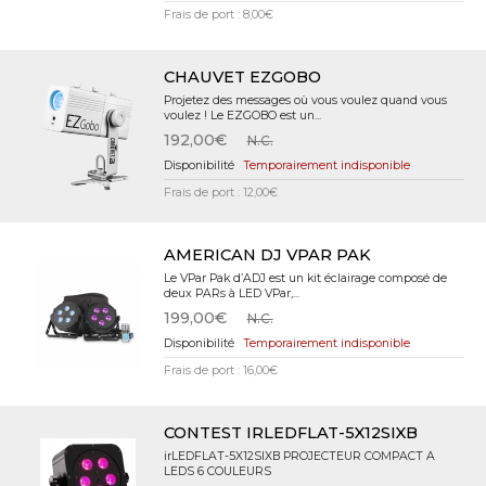
Frais de port : 8,00€
CHAUVET EZGOBO
Projetez des messages où vous voulez quand vous
voulez ! Le EZGOBO est un...
192,00€
N.C.
Temporairement indisponible
Frais de port : 12,00€
AMERICAN DJ VPAR PAK
Le VPar Pak d’ADJ est un kit éclairage composé de
deux PARs à LED VPar,...
199,00€
N.C.
Temporairement indisponible
Frais de port : 16,00€
CONTEST IRLEDFLAT-5X12SIXB
irLEDFLAT-5X12SIXB PROJECTEUR COMPACT A
LEDS 6 COULEURS