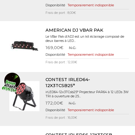
Temporairement indisponible
Frais de port : 8,00€
AMERICAN DJ VBAR PAK
Le VBar Pak d’ADJ est un kit éclairage composé de
deux barres à LED...
169,00€
N.C.
Temporairement indisponible
Frais de port : 12,00€
CONTEST IRLED64-
12X3TCSB25°
irLED64-12x3TCsb25° Projecteur PAR64 à 12 LEDs 3W
TRI à ouverture de 25...
172,00€
N.C.
Temporairement indisponible
Frais de port : 16,00€
CONTEST IRLED56-12X3TCSB