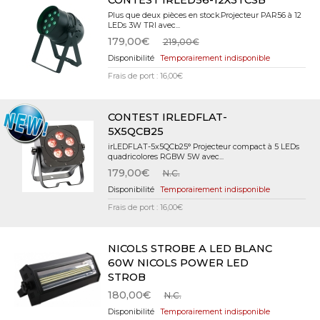
Plus que deux pièces en stock.Projecteur PAR56 à 12
LEDs 3W TRI avec...
179,00€
219,00€
Temporairement indisponible
Frais de port : 16,00€
CONTEST IRLEDFLAT-
5X5QCB25
irLEDFLAT-5x5QCb25° Projecteur compact à 5 LEDs
quadricolores RGBW 5W avec...
179,00€
N.C.
Temporairement indisponible
Frais de port : 16,00€
NICOLS STROBE A LED BLANC
60W NICOLS POWER LED
STROB
180,00€
N.C.
Temporairement indisponible