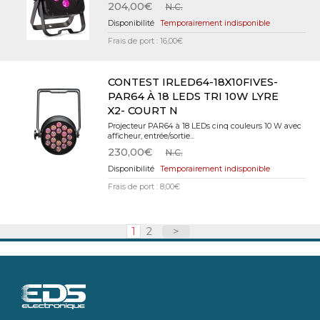
204,00€
N.C.
Temporairement indisponible
Frais de port : 16,00€
CONTEST IRLED64-18X10FIVES-
PAR64 À 18 LEDS TRI 10W LYRE
X2- COURT N
Projecteur PAR64 à 18 LEDs cinq couleurs 10 W avec
afficheur, entrée/sortie...
230,00€
N.C.
Temporairement indisponible
Frais de port : 8,00€
1
2
>