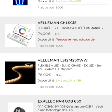
Livré sous 24 à 48H
Frais de port : 8,00€
VELLEMAN CHLSC15
CONTRÔLEUR LED RVB AVEC TÉLÉCOMMANDE RF
74,00€
N.C.
Temporairement indisponible
Frais de port : 8,00€
VELLEMAN LS12M230WW
FLEXIBLE À LED - BLANC CHAUD - 300 LED - 5m -
12V Flexibles LED standard...
76,00€
N.C.
Livré sous 24 à 48H
Frais de port : 8,00€
EXPELEC PAR COB 630
PAR COB 6x15W RGB Qu'est qu'une COB ? Il s'agit
d'une technologie de LEDs...