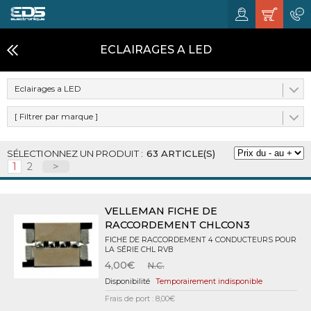
ECLAIRAGES A LED
Eclairages a LED
[ Filtrer par marque ]
63 ARTICLE(S)
1
2
>
VELLEMAN FICHE DE
RACCORDEMENT CHLCON3
FICHE DE RACCORDEMENT 4 CONDUCTEURS POUR
LA SÉRIE CHL RVB
4,00€
N.C.
Temporairement indisponible
Frais de port : 8,00€