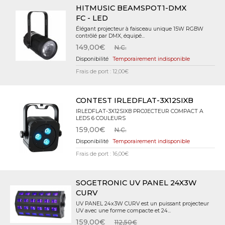
HITMUSIC BEAMSPOT1-DMX
FC - LED
Élégant projecteur à faisceau unique 15W RGBW
contrôlé par DMX, équipé...
149,00€
N.C.
Temporairement indisponible
Frais de port : 12,00€
CONTEST IRLEDFLAT-3X12SIXB
IRLEDFLAT-3X12SIXB PROJECTEUR COMPACT A
LEDS 6 COULEURS
159,00€
N.C.
Temporairement indisponible
Frais de port : 16,00€
SOGETRONIC UV PANEL 24X3W
CURV
UV PANEL 24x3W CURV est un puissant projecteur
UV avec une forme compacte et 24...
159,00€
112,50€