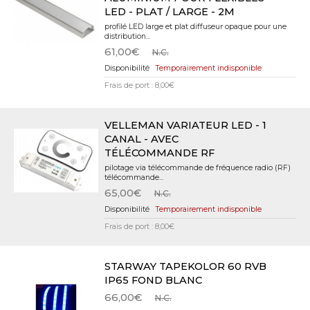
LED - PLAT / LARGE - 2M
profilé LED large et plat diffuseur opaque pour une
distribution...
61,00€
N.C.
Temporairement indisponible
Frais de port : 8,00€
VELLEMAN VARIATEUR LED - 1
CANAL - AVEC
TÉLÉCOMMANDE RF
pilotage via télécommande de fréquence radio (RF)
télécommande...
65,00€
N.C.
Temporairement indisponible
Frais de port : 8,00€
STARWAY TAPEKOLOR 60 RVB
IP65 FOND BLANC
66,00€
N.C.