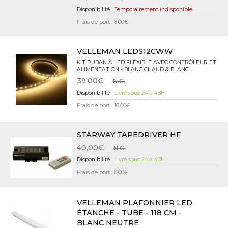
Temporairement indisponible
Frais de port : 8,00€
VELLEMAN LEDS12CWW
KIT RUBAN À LED FLEXIBLE AVEC CONTRÔLEUR ET
ALIMENTATION - BLANC CHAUD & BLANC...
39,00€
N.C.
Livré sous 24 à 48H
Frais de port : 16,00€
STARWAY TAPEDRIVER HF
40,00€
N.C.
Livré sous 24 à 48H
Frais de port : 8,00€
VELLEMAN PLAFONNIER LED
ÉTANCHE - TUBE - 118 CM -
BLANC NEUTRE