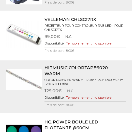
Frais de port : 8,00€
VELLEMAN CHLSC17RX
RÉCEPTEUR POUR CONTRÔLEUR RVB LED - POUR
CHLSC17TX
99,00€
N.C.
Temporairement indisponible
Frais de port : 8,00€
HITMUSIC COLORTAPE6020-
WARM
COLORTAPE6020-WARM - Ruban RGB+3000°K 5 m
IP20 60 LEDs/m
129,00€
N.C.
Temporairement indisponible
Frais de port : 8,00€
HQ POWER BOULE LED
FLOTTANTE Ø60CM