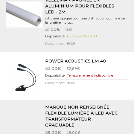
VELLEMAN PROFILÉ EN
ALUMINIUM POUR FLEXIBLES
LED - 2M
diffuseur opaque pour une distribution optimale de
la lumière inclus...
31,00€
N.C.
Livré sous 24 à 48H
Frais de port : 8,00€
POWER ACOUSTICS LM 40
33,00€
32,89€
Temporairement indisponible
Frais de port : 8,00€
MARQUE NON RENSEIGNÉE
FLEXIBLE LUMIÈRE À LED AVEC
TRANSFORMATEUR
GRADUABLE
39,00€
49,00€