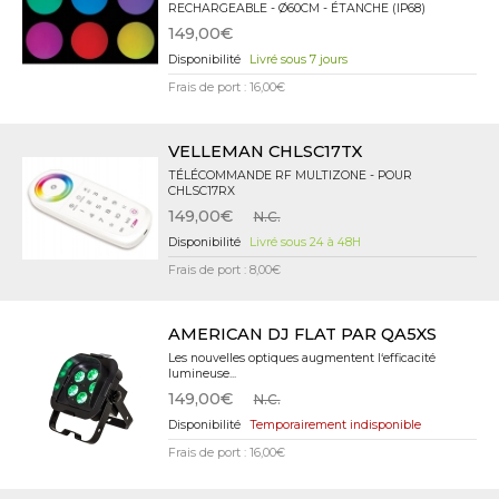
RECHARGEABLE - Ø60CM - ÉTANCHE (IP68)
149,00€
Livré sous 7 jours
Frais de port : 16,00€
VELLEMAN CHLSC17TX
TÉLÉCOMMANDE RF MULTIZONE - POUR
CHLSC17RX
149,00€
N.C.
Livré sous 24 à 48H
Frais de port : 8,00€
AMERICAN DJ FLAT PAR QA5XS
Les nouvelles optiques augmentent l‘efficacité
lumineuse...
149,00€
N.C.
Temporairement indisponible
Frais de port : 16,00€