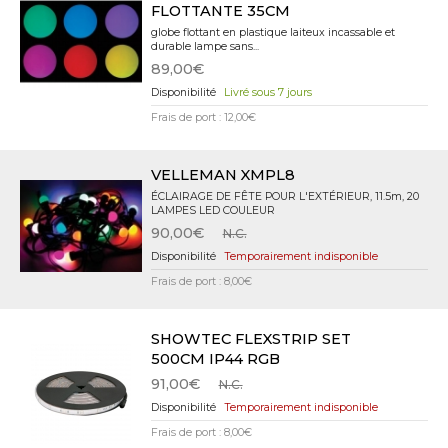
FLOTTANTE 35CM
globe flottant en plastique laiteux incassable et
durable lampe sans...
89,00€
Livré sous 7 jours
Frais de port : 12,00€
VELLEMAN XMPL8
ÉCLAIRAGE DE FÊTE POUR L'EXTÉRIEUR, 11.5m, 20
LAMPES LED COULEUR
90,00€
N.C.
Temporairement indisponible
Frais de port : 8,00€
SHOWTEC FLEXSTRIP SET
500CM IP44 RGB
91,00€
N.C.
Temporairement indisponible
Frais de port : 8,00€