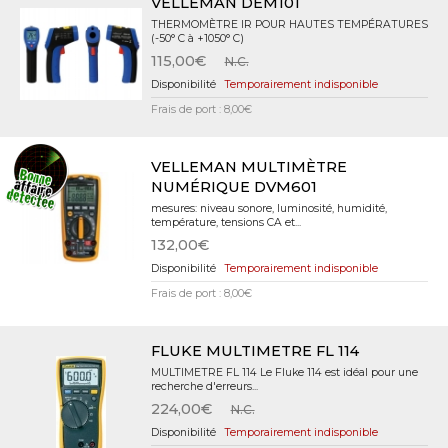
VELLEMAN DEM101
THERMOMÈTRE IR POUR HAUTES TEMPÉRATURES
(-50° C à +1050° C)
115,00€
N.C.
Temporairement indisponible
Frais de port : 8,00€
VELLEMAN MULTIMÈTRE
NUMÉRIQUE DVM601
mesures: niveau sonore, luminosité, humidité,
température, tensions CA et...
132,00€
Temporairement indisponible
Frais de port : 8,00€
FLUKE MULTIMETRE FL 114
MULTIMETRE FL 114 Le Fluke 114 est idéal pour une
recherche d'erreurs...
224,00€
N.C.
Temporairement indisponible