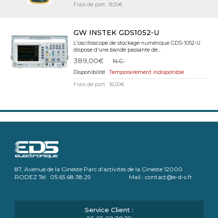
Frais de port : 8,00€
GW INSTEK GDS1052-U
L'oscilloscope de stockage numérique GDS-1052-U
dispose d'une bande passante de...
389,00€
N.C.
Temporairement indisponible
Frais de port : 16,00€
87, Avenue de la Gineste Parc d'activités de la Gineste 12000
RODEZ Tél : 05.65.68.38.29 Mail : contact@e-d-s.fr