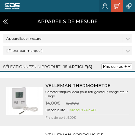
APPAREILS DE MESURE
Appareils de mesure
[ Filtrer par marque ]
18 ARTICLE(S)
VELLEMAN THERMOMETRE
Caractéristiques idéal pour réfrigérateur, congélateur,
usage...
14,00€
12,00€
Livré sous 24 à 48H
Frais de port : 8,00€