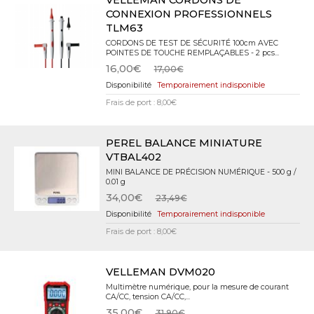
VELLEMAN CORDONS DE
CONNEXION PROFESSIONNELS
TLM63
CORDONS DE TEST DE SÉCURITÉ 100cm AVEC
POINTES DE TOUCHE REMPLAÇABLES - 2 pcs...
16,00€
17,00€
Temporairement indisponible
Frais de port : 8,00€
PEREL BALANCE MINIATURE
VTBAL402
MINI BALANCE DE PRÉCISION NUMÉRIQUE - 500 g /
0.01 g
34,00€
23,49€
Temporairement indisponible
Frais de port : 8,00€
VELLEMAN DVM020
Multimètre numérique, pour la mesure de courant
CA/CC, tension CA/CC,...
35,00€
31,90€