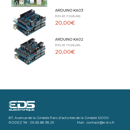
ARDUINO KA03
Kits et modules
20,00€
ARDUINO KA02
Kits et modules
20,00€
87, Avenue de la Gineste Parc d'activités de la Gineste 12000
RODEZ Tél : 05.65.68.38.29 Mail : contact@e-d-s.fr