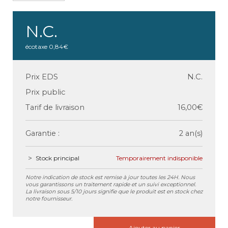
N.C.
écotaxe
0,84€
Prix EDS
N.C.
Prix public
Tarif de livraison
16,00€
Garantie :
2 an(s)
Stock principal
Temporairement indisponible
Notre indication de stock est remise à jour toutes les 24H. Nous
vous garantissons un traitement rapide et un suivi exceptionnel.
La livraison sous 5/10 jours signifie que le produit est en stock chez
notre fournisseur.
Ajouter au panier