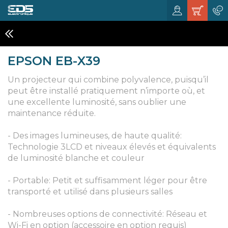
VIDÉO PROJECTEURS
EPSON EB-X39
Un projecteur qui combine polyvalence, puisqu’il
peut être installé pratiquement n’importe où, et
une excellente luminosité, sans oublier une
maintenance réduite.
- Des images lumineuses, de haute qualité:
Technologie 3LCD et niveaux élevés et équivalents
de luminosité blanche et couleur
- Portable: Petit et suffisamment léger pour être
transporté et utilisé dans plusieurs salles
- Nombreuses options de connectivité: Réseau et
Wi-Fi en option (accessoire en option requis)