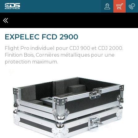
FLIGHT CASES PLATINES ET TABLES
EXPELEC FCD 2900
Flight Pro individuel pour CDJ 900 et CDJ 2000.
Finition Bois, Cornières métalliques pour une
protection maximum.