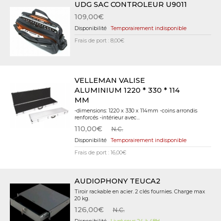
UDG SAC CONTROLEUR U9011
109,00€
Temporairement indisponible
Frais de port : 8,00€
VELLEMAN VALISE
ALUMINIUM 1220 * 330 * 114
MM
-dimensions: 1220 x 330 x 114mm -coins arrondis
renforcés -intérieur avec...
110,00€
N.C.
Temporairement indisponible
Frais de port : 16,00€
AUDIOPHONY TEUCA2
Tiroir rackable en acier. 2 clés fournies. Charge max
20 kg.
126,00€
N.C.