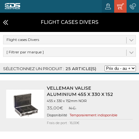
FLIGHT CASES DIVERS
Flight cases Divers
[ Filtrer par marque ]
25 ARTICLE(S)
VELLEMAN VALISE
ALUMINIUM 455 X 330 X 152
455 x 330 x 152mm NOIR
35,00€
N.C.
Temporairement indisponible
Frais de port : 16,00€