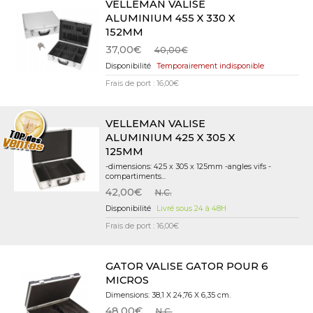
VELLEMAN VALISE
ALUMINIUM 455 X 330 X
152MM
37,00€
40,00€
Temporairement indisponible
Frais de port : 16,00€
VELLEMAN VALISE
ALUMINIUM 425 X 305 X
125MM
-dimensions: 425 x 305 x 125mm -angles vifs -
compartiments...
42,00€
N.C.
Livré sous 24 à 48H
Frais de port : 16,00€
GATOR VALISE GATOR POUR 6
MICROS
Dimensions: 38,1 X 24,76 X 6,35 cm.
48,00€
N.C.