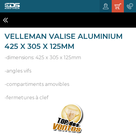
FLIGHT CASES DIVERS
VELLEMAN VALISE ALUMINIUM
425 X 305 X 125MM
-dimensions: 425 x 305 x 125mm
-angles vifs
-compartiments amovibles
-fermetures à clef