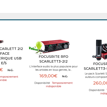
CARLETT 2I2
RFACE
FOCUSRITE RFO
RIQUE USB
SCARLETT3-2I2
 E/S
FOCUSR
L’interface audio la plus populaire pour
SCARLETT3-
0€
N.C.
les artistes en tous genres, la...
Le pack Scarlett S
169,00€
N.C.
mporairement
auteurs-compositeu
onible
260,
Temporairement
indisponible
indis