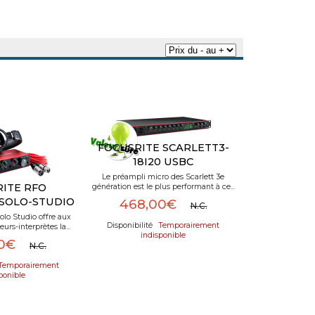
FOCUSRITE SCARLETT3-
18I20 USBC
Le préampli micro des Scarlett 3e
ITE RFO
génération est le plus performant à ce...
SOLO-STUDIO
468,00€
N.C.
olo Studio offre aux
Temporairement
rs-interprètes la...
indisponible
00€
N.C.
Temporairement
ponible