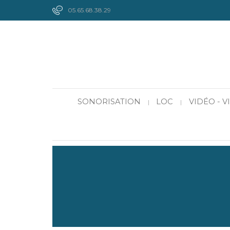
05.65.68.38.29
SONORISATION
LOC
VIDÉO - 
|
|