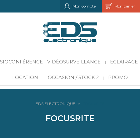
Mon compte
Mon panier
VISIOCONFÉRENCE - VIDÉOSURVEILLANCE
ECLAIRAGE
|
LOCATION
OCCASION / STOCK 2
PROMO
|
|
EDS ELECTRONIQUE
>
FOCUSRITE
FOCUSRITE