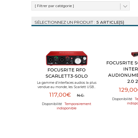
[ Filtrer par catégorie ]
5 ARTICLE(S)
FOCUSRITE S
INTE
FOCUSRITE RFO
AUDIONUME
SCARLETT3-SOLO
2.0 2
La gamme d’interfaces audios la plus
vendue au monde, les Scarlett USB...
129,0
117,00€
N.C.
Te
indisp
Temporairement
indisponible