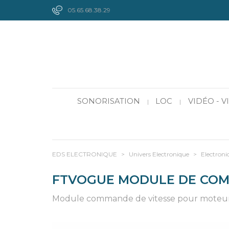
05.65.68.38.29
SONORISATION
LOC
VIDÉO - 
|
|
EDS ELECTRONIQUE
>
Univers Electronique
>
Electroni
FTVOGUE MODULE DE COM
Module commande de vitesse pour moteur