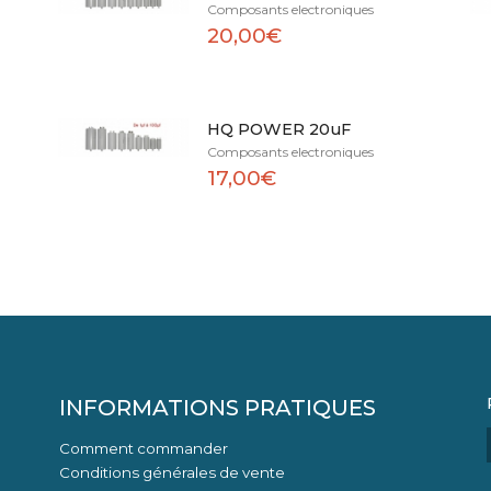
Composants electroniques
20,00€
HQ POWER 20uF
Composants electroniques
17,00€
INFORMATIONS PRATIQUES
Comment commander
Conditions générales de vente