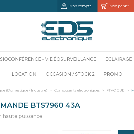
Mon compte
Mon panier
VISIOCONFÉRENCE - VIDÉOSURVEILLANCE
ECLAIRAGE
|
LOCATION
OCCASION / STOCK 2
PROMO
|
|
que (Domestique / Industrie)
>
Composants electroniques
>
FTVOGUE
>
M
MANDE BTS7960 43A
 haute puissance