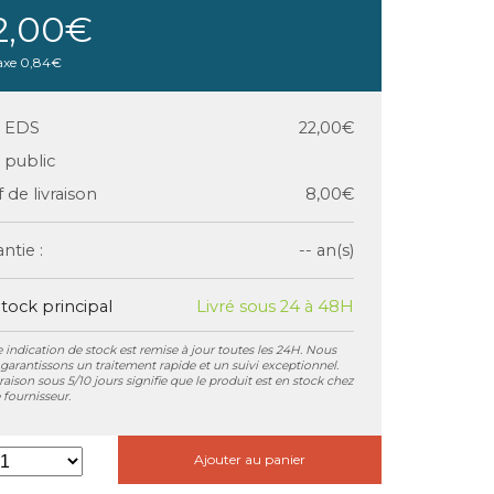
2,00€
axe
0,84€
x EDS
22,00€
x public
f de livraison
8,00€
ntie :
-- an(s)
tock principal
Livré sous 24 à 48H
 indication de stock est remise à jour toutes les 24H. Nous
garantissons un traitement rapide et un suivi exceptionnel.
vraison sous 5/10 jours signifie que le produit est en stock chez
 fournisseur.
Ajouter au panier