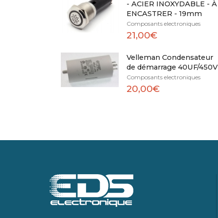
- ACIER INOXYDABLE - À
ENCASTRER - 19mm
Composants electroniques
21,00€
Velleman Condensateur
de démarrage 40UF/450V
Composants electroniques
20,00€