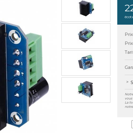
2
écot
Pri
Pri
Tari
Gara
S
Notre
vous 
La li
notre