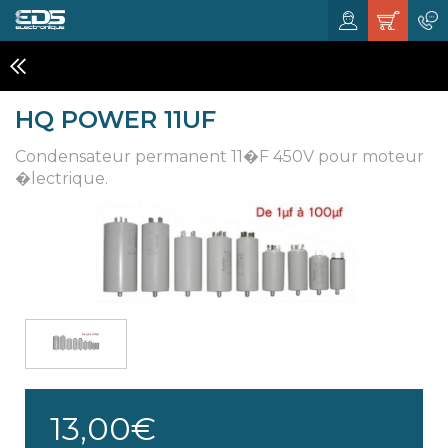
COMPOSANTS ELECTRONIQUES
HQ POWER 11UF
Condensateur permanent 11�F 450V pour moteur
�lectrique.
13,00€