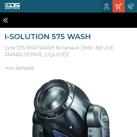
LYRES
I-SOLUTION 575 WASH
Lyre 575 MSR WASH 16 canaux DMX -NEUVE
JAMAIS SERVIE, LIQUIDÉE
non lampée