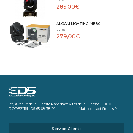
285,00€
ALGAM LIGHTING MB80
Lyres
279,00€
87, Avenue de la Gineste Parc d'activités de la Gineste 12000
RODEZ Tél : 05.65.68.38.29 Mail : contact@e-d-s.fr