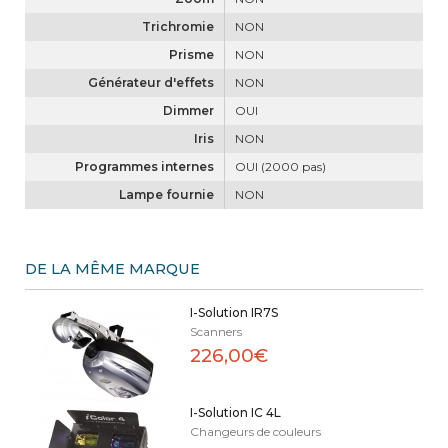
Trichromie
NON
Prisme
NON
Générateur d'effets
NON
Dimmer
OUI
Iris
NON
Programmes internes
OUI (2000 pas)
Lampe fournie
NON
DE LA MÊME MARQUE
I-Solution IR7S
Scanners
226,00€
I-Solution IC 4L
Changeurs de couleurs