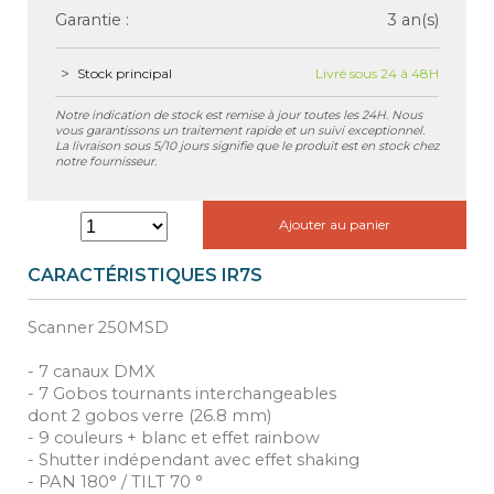
Garantie :
3 an(s)
Stock principal
Livré sous 24 à 48H
Notre indication de stock est remise à jour toutes les 24H. Nous
vous garantissons un traitement rapide et un suivi exceptionnel.
La livraison sous 5/10 jours signifie que le produit est en stock chez
notre fournisseur.
Ajouter au panier
CARACTÉRISTIQUES IR7S
Scanner 250MSD
- 7 canaux DMX
- 7 Gobos tournants interchangeables
dont 2 gobos verre (26.8 mm)
- 9 couleurs + blanc et effet rainbow
- Shutter indépendant avec effet shaking
- PAN 180° / TILT 70 °