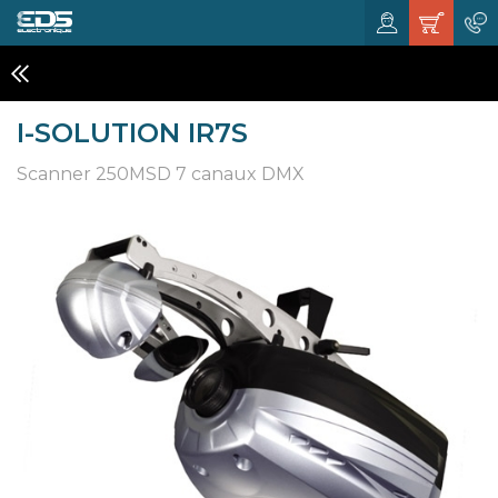
SCANNERS
I-SOLUTION IR7S
Scanner 250MSD 7 canaux DMX