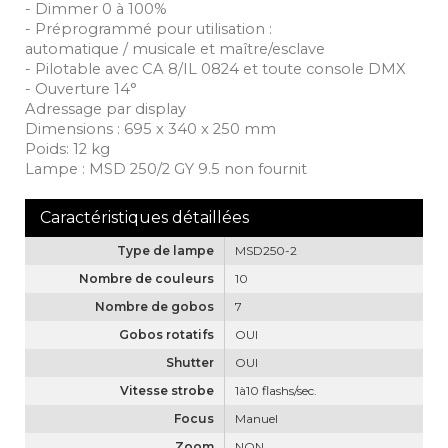
- Dimmer 0 à 100%
- Préprogrammé pour utilisation :
automatique / musicale et maître/esclave
- Pilotable avec CA 8/IL 0824 et toute console DMX
- Ouverture 14°
Adressage par display
Dimensions : 695 x 340 x 250 mm
Poids: 12 kg
Lampe : MSD 250/2 GY 9.5 non fournit
Type de lampe
MSD250-2
Nombre de couleurs
10
Nombre de gobos
7
Gobos rotatifs
OUI
Shutter
OUI
Vitesse strobe
1à10 flashs/sec.
Focus
Manuel
Zoom
NON