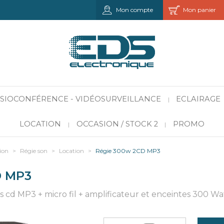
Mon compte
Mon panier
VISIOCONFÉRENCE - VIDÉOSURVEILLANCE
ECLAIRAGE
|
LOCATION
OCCASION / STOCK 2
PROMO
|
|
ion
>
Régie son
>
Location
>
Régie 300w 2CD MP3
D MP3
d MP3 + micro fil + amplificateur et enceintes 300 Wat