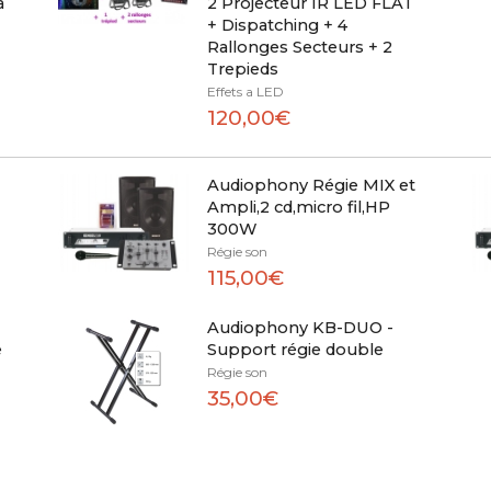
a
2 Projecteur IR LED FLAT
+ Dispatching + 4
Rallonges Secteurs + 2
Trepieds
Effets a LED
120,00€
Audiophony Régie MIX et
Ampli,2 cd,micro fil,HP
300W
Régie son
115,00€
Audiophony KB-DUO -
e
Support régie double
Régie son
35,00€