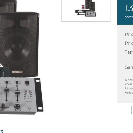
1
écot
Pri
Pri
Tari
Gara
Notre
vous 
La li
notre
P3