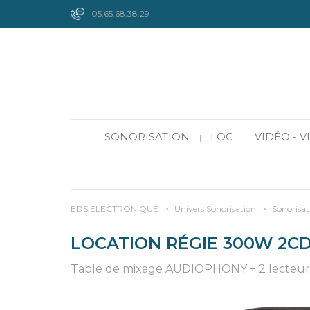
05.65.68.38.29
SONORISATION
LOC
VIDÉO - 
|
|
EDS ELECTRONIQUE
>
Univers Sonorisation
>
Sonorisat
LOCATION RÉGIE 300W 2C
Table de mixage AUDIOPHONY + 2 lecteurs c