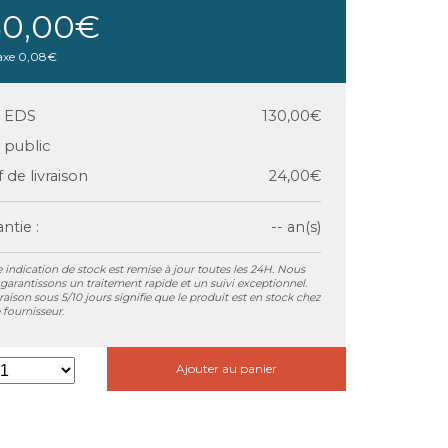
30,00€
axe
0,08€
x EDS
130,00€
x public
f de livraison
24,00€
ntie :
-- an(s)
 indication de stock est remise à jour toutes les 24H. Nous
garantissons un traitement rapide et un suivi exceptionnel.
vraison sous 5/10 jours signifie que le produit est en stock chez
 fournisseur.
Ajouter au panier