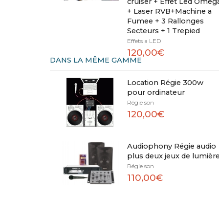
cruiser + Effet Led Omeg
+ Laser RVB+Machine a
Fumee + 3 Rallonges
Secteurs + 1 Trepied
Effets a LED
120,00€
DANS LA MÊME GAMME
Location Régie 300w
pour ordinateur
Régie son
120,00€
Audiophony Régie audio
plus deux jeux de lumièr
Régie son
110,00€