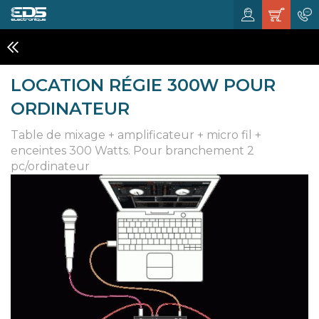
RÉGIE SON
LOCATION RÉGIE 300W POUR
ORDINATEUR
Table de mixage + amplificateur + micro fil +
enceintes 300 Watts. Pour branchement 2
pc/ordinateur