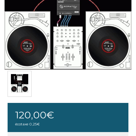
120,00€
écotaxe
0,25€