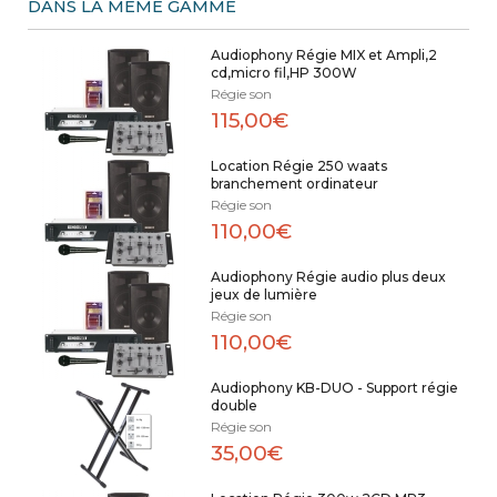
DANS LA MÊME GAMME
Audiophony Régie MIX et Ampli,2
cd,micro fil,HP 300W
Régie son
115,00€
Location Régie 250 waats
branchement ordinateur
Régie son
110,00€
Audiophony Régie audio plus deux
jeux de lumière
Régie son
110,00€
Audiophony KB-DUO - Support régie
double
Régie son
35,00€