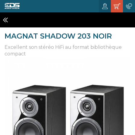
HOME CINÉMA, 5.1 ET ENCEINTE HIFI
MAGNAT SHADOW 203 NOIR
Excellent son stéréo HiFi au format bibliothèque
compact