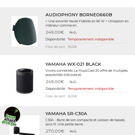
AUDIOPHONY BORNEO660B
> Une sonorité Haute Fidélité en 60 W > Utilisation en
intérieur comme en...
249,00€
N.C.
Temporairement indisponible
Frais de port : 16,00€
YAMAHA WX-021 BLACK
Vivons connectés. La MusicCast 20 offre de multiples
possibilités d'écoute et...
249,00€
N.C.
Temporairement indisponible
Frais de port : 16,00€
YAMAHA SR-C30A
C30A - Barre de son compacte et caisson de basses
sans fil. Une petite barre...
270,00€
N.C.