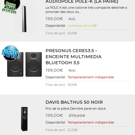
AUDIOPOLE POLE-K (LA PAIRE)
La POLE K est une colonne très compacte destinée à
sonoriser des lieux où...
199,00€
N.C.
Livré sous 24 à 48H
Frais de port : 16,00€
PRESONUS CERES3.5 -
ENCEINTE MULTIMEDIA
BLUETOOH 3,5
199,00€
N.C.
Temporairement indisponible
Frais de port : 18,00€
DAVIS BALTHUS 50 NOIR
Prix de la pièce.Dernière paire en stock
199,00€
379,00€
Temporairement indisponible
Frais de port : 22,00€