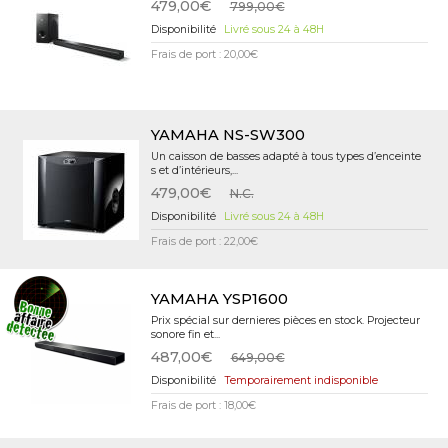
479,00€
799,00€
Livré sous 24 à 48H
Frais de port : 20,00€
YAMAHA NS-SW300
Un caisson de basses adapté à tous types d’enceinte
s et d’intérieurs,...
479,00€
N.C.
Livré sous 24 à 48H
Frais de port : 22,00€
YAMAHA YSP1600
Prix spécial sur dernieres pièces en stock. Projecteur
sonore fin et...
487,00€
649,00€
Temporairement indisponible
Frais de port : 18,00€