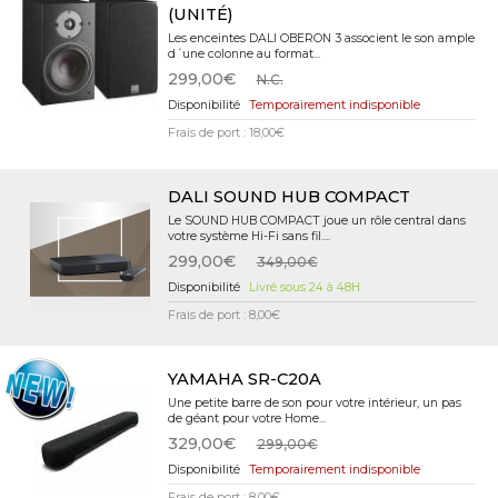
(UNITÉ)
Les enceintes DALI OBERON 3 associent le son ample
d´une colonne au format...
299,00€
N.C.
Temporairement indisponible
Frais de port : 18,00€
DALI SOUND HUB COMPACT
Le SOUND HUB COMPACT joue un rôle central dans
votre système Hi-Fi sans fil....
299,00€
349,00€
Livré sous 24 à 48H
Frais de port : 8,00€
YAMAHA SR-C20A
Une petite barre de son pour votre intérieur, un pas
de géant pour votre Home...
329,00€
299,00€
Temporairement indisponible
Frais de port : 8,00€