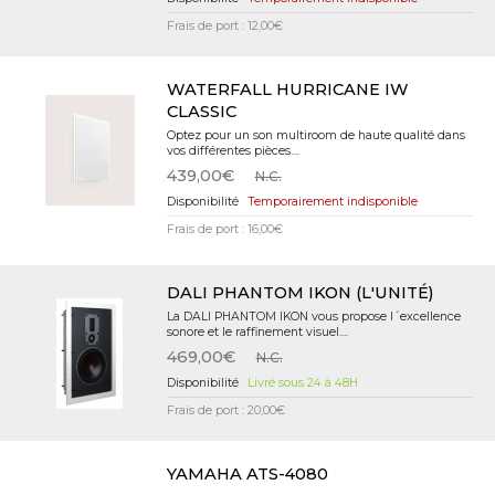
Frais de port : 12,00€
WATERFALL HURRICANE IW
CLASSIC
Optez pour un son multiroom de haute qualité dans
vos différentes pièces....
439,00€
N.C.
Temporairement indisponible
Frais de port : 16,00€
DALI PHANTOM IKON (L'UNITÉ)
La DALI PHANTOM IKON vous propose l´excellence
sonore et le raffinement visuel....
469,00€
N.C.
Livré sous 24 à 48H
Frais de port : 20,00€
YAMAHA ATS-4080