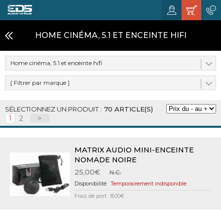
HOME CINÉMA, 5.1 ET ENCEINTE HIFI
Home cinéma, 5.1 et enceinte hifi
[ Filtrer par marque ]
70 ARTICLE(S)
1
2
>
MATRIX AUDIO MINI-ENCEINTE
NOMADE NOIRE
25,00€
N.C.
Temporairement indisponible
Frais de port : 8,00€