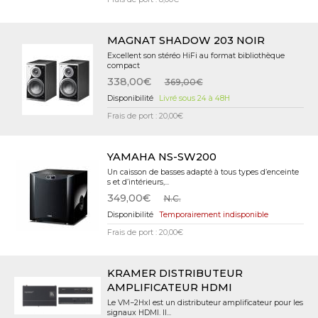
MAGNAT SHADOW 203 NOIR
Excellent son stéréo HiFi au format bibliothèque
compact
338,00€
369,00€
Livré sous 24 à 48H
Frais de port : 20,00€
YAMAHA NS-SW200
Un caisson de basses adapté à tous types d’enceinte
s et d’intérieurs,...
349,00€
N.C.
Temporairement indisponible
Frais de port : 20,00€
KRAMER DISTRIBUTEUR
AMPLIFICATEUR HDMI
Le VM−2Hxl est un distributeur amplificateur pour les
signaux HDMI. Il...