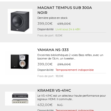
MAGNAT TEMPUS SUB 300A
NOIR
Dernière pièce en stock
399,00€
499,00€
Livré sous 24 à 48H
Frais de port : 8,00€
YAMAHA NS-333
Enceintes bibliothèques 2 voies Bass reflex, avec un
boomer de 13cm, un tweeter...
399,00€
299,00€
Temporairement indisponible
Frais de port : 18,00€
KRAMER VS-41HC
Le VS−41HC est un sélecteur haute performance pour
signaux HDMI. Il commute...
432,00€
N.C.
Temporairement indisponible