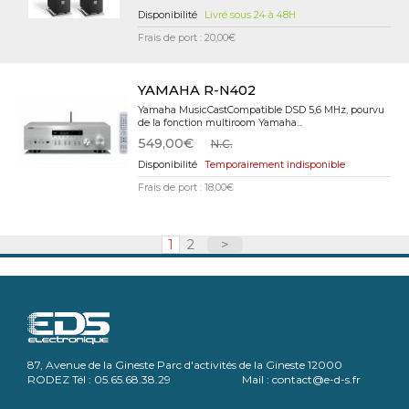
Livré sous 24 à 48H
Frais de port : 20,00€
YAMAHA R-N402
Yamaha MusicCastCompatible DSD 5,6 MHz, pourvu
de la fonction multiroom Yamaha...
549,00€
N.C.
Temporairement indisponible
Frais de port : 18,00€
1
2
>
87, Avenue de la Gineste Parc d'activités de la Gineste 12000
RODEZ Tél : 05.65.68.38.29 Mail : contact@e-d-s.fr