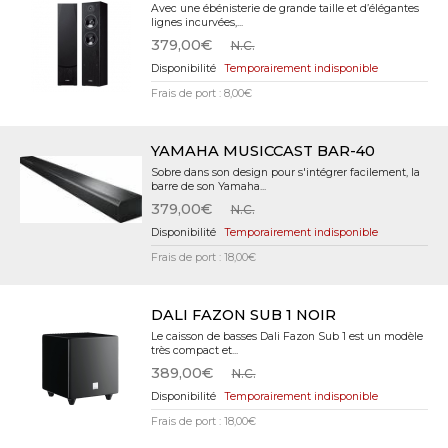
Avec une ébénisterie de grande taille et d’élégantes
lignes incurvées,...
379,00€
N.C.
Temporairement indisponible
Frais de port : 8,00€
YAMAHA MUSICCAST BAR-40
Sobre dans son design pour s'intégrer facilement, la
barre de son Yamaha...
379,00€
N.C.
Temporairement indisponible
Frais de port : 18,00€
DALI FAZON SUB 1 NOIR
Le caisson de basses Dali Fazon Sub 1 est un modèle
très compact et...
389,00€
N.C.
Temporairement indisponible
Frais de port : 18,00€