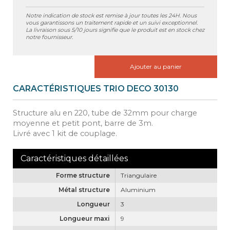
Notre indication de stock est remise à jour toutes les 24H. Nous
vous garantissons un traitement rapide et un suivi exceptionnel.
La livraison sous 5/10 jours signifie que le produit est en stock chez
notre fournisseur.
Ajouter au panier
CARACTÉRISTIQUES TRIO DECO 30130
Structure alu en 220, tube de 32mm pour charge
moyenne et petit pont, barre de 3m.
Livré avec 1 kit de couplage.
Forme structure
Triangulaire
Métal structure
Aluminium
Longueur
3
Longueur maxi
9