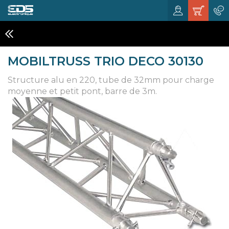
STRUCTURES
MOBILTRUSS TRIO DECO 30130
Structure alu en 220, tube de 32mm pour charge
moyenne et petit pont, barre de 3m.