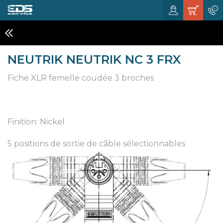
CONNECTEURS
NEUTRIK NEUTRIK NC 3 FRX
Fiche XLR femelle coudée 3 broches
Finition: Nickel
5 positions de sortie de câble sélectionnables