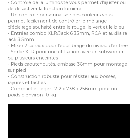
- Contrôle de la luminosité vous permet d'ajuster ou
de désactiver la fonction lumière
- Un contrôle personnalisée des couleurs vous
permet facilement de contrôler le mélange
d'éclairage souhaité entre le rouge, le vert et le bleu
- Entrées combo XLR/Jack 6.35mm, RCA et auxiliaire
jack 3.5mm
- Mixer 2 canaux pour l'équilibrage du niveau d'entrée
- Sortie XLR pour une utilisation avec un subwoofer
ou plusieurs enceintes
- Pieds caoutchoutés, embase 36mm pour montage
sur pied
- Construction robuste pour résister aux bosses,
rayures et taches
- Compact et léger : 212 x 738 x 256mm pour un
poids d'environ 10 kg