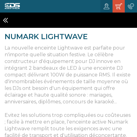
ENCEINTES AMPLIFIÉES
NUMARK LIGHTWAVE
La nouvelle enceinte Lightwave est parfaite pour
n'importe quelle situation festive. Le célèbre
constructeur d'équipement pour DJ innove en
intégrant 2 bandeaux de LED à une enceinte DJ
compact délivrant 100W de puissance RMS. Il existe
d'innombrables événements de taille moyenne où
les DJs ont besoin d'un équipement qui offre
éclairage et haute qualité sonore : mariages,
anniversaires, diplômes, concours de karaoké...
Evitez les solutions trop compliquées ou coûteuses
; facile à mettre en place, l'enceinte active Numark
Lightwave remplit toute les exigences avec une
facilité de transport et d'utilisation déconcertante.