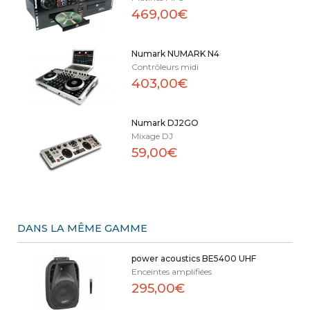
469,00€
Numark NUMARK N4
Contrôleurs midi
403,00€
Numark DJ2GO
Mixage DJ
59,00€
DANS LA MÊME GAMME
power acoustics BE5400 UHF
Enceintes amplifiées
295,00€