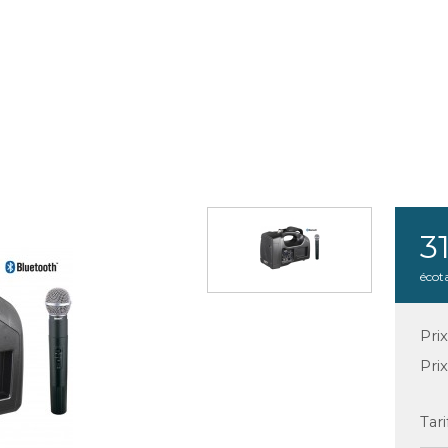
3
écot
Pri
Pri
Tari