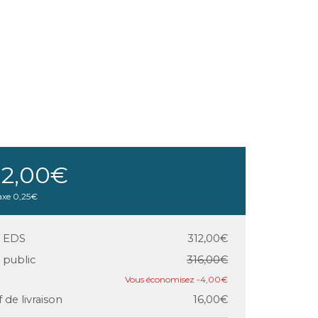
12,00€
axe
0,25€
x EDS
312,00€
x public
316,00€
-4,00€
f de livraison
16,00€