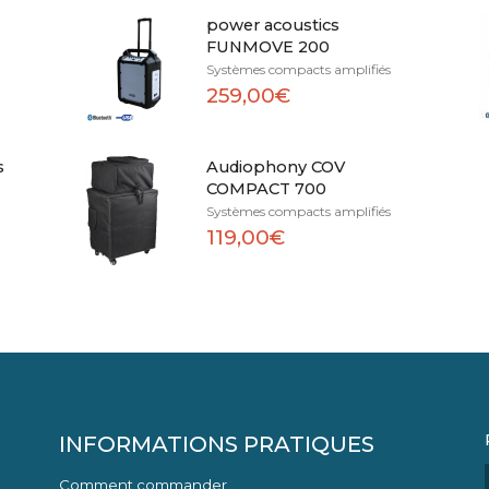
power acoustics
FUNMOVE 200
Systèmes compacts amplifiés
259,00€
s
Audiophony COV
COMPACT 700
Systèmes compacts amplifiés
119,00€
INFORMATIONS PRATIQUES
Comment commander