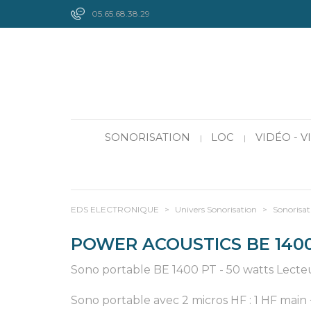
05.65.68.38.29
SONORISATION
LOC
VIDÉO - 
|
|
EDS ELECTRONIQUE
>
Univers Sonorisation
>
Sonorisat
POWER ACOUSTICS BE 140
Sono portable BE 1400 PT - 50 watts Le
Sono portable avec 2 micros HF : 1 HF main +