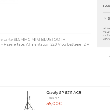
Gara
S
Notre
vous 
La li
notre
ur de carte SD/MMC MP3 BLUETOOTH.
HF serre tête. Alimentation 220 V ou batterie 12 V.
Gravity SP 5211 ACB
Pieds HP
55,00€