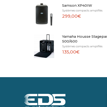
Samson XP40IW
Systèmes compacts amplifiés
299,00€
Yamaha Housse Stagepa
500/600
Systèmes compacts amplifiés
135,00€