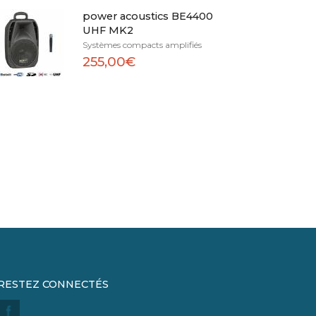
power acoustics BE4400
UHF MK2
Systèmes compacts amplifiés
255,00€