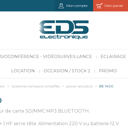
Mon compte
Mon panier
VISIOCONFÉRENCE - VIDÉOSURVEILLANCE
ECLAIRAGE
|
LOCATION
OCCASION / STOCK 2
PROMO
|
|
ion
>
Systèmes compacts amplifiés
>
power acoustics
>
BE 1400
0
cteur de carte SD/MMC MP3 BLUETOOTH.
 1 HF serre tête. Alimentation 220 V ou batterie 12 V.