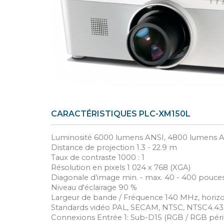
CARACTÉRISTIQUES PLC-XM150L
Luminosité 6000 lumens ANSI, 4800 lumens 
Distance de projection 1.3 - 22.9 m
Taux de contraste 1000 : 1
Résolution en pixels 1 024 x 768 (XGA)
Diagonale d’image min. - max. 40 - 400 pouce
Niveau d'éclairage 90 %
Largeur de bande / Fréquence 140 MHz, horizonta
Standards vidéo PAL, SECAM, NTSC, NTSC4.4
Connexions Entrée 1: Sub-D15 (RGB / RGB périt