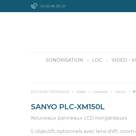
05.65.68.38.29
SONORISATION
LOC
VIDÉO - 
|
|
EDS ELECTRONIQUE
>
Vidéo
>
Location
>
Sanyo
>
P
SANYO PLC-XM150L
Nouveaux panneaux LCD inorganiques
5 objectifs optionnels avec lens-shift, zoom