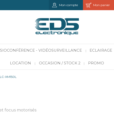
Mon compte
Mon panier
VISIOCONFÉRENCE - VIDÉOSURVEILLANCE
ECLAIRAGE
|
LOCATION
OCCASION / STOCK 2
PROMO
|
|
LC-XM150L
 et focus motorisés