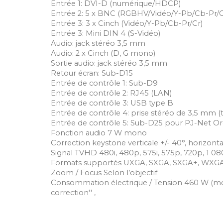
Entrée 1: DVI-D (numérique/HDCP)
Entrée 2: 5 x BNC (RGBHV/Vidéo/Y-Pb/Cb-Pr/C
Entrée 3: 3 x Cinch (Vidéo/Y-Pb/Cb-Pr/Cr)
Entrée 3: Mini DIN 4 (S-Vidéo)
Audio: jack stéréo 3,5 mm
Audio: 2 x Cinch (D, G mono)
Sortie audio: jack stéréo 3,5 mm
Retour écran: Sub-D15
Entrée de contrôle 1: Sub-D9
Entrée de contrôle 2: RJ45 (LAN)
Entrée de contrôle 3: USB type B
Entrée de contrôle 4: prise stéréo de 3,5 mm
Entrée de contrôle 5: Sub-D25 pour PJ-Net Or
Fonction audio 7 W mono
Correction keystone verticale +/- 40°, horizonta
Signal TVHD 480i, 480p, 575i, 575p, 720p, 1 08
Formats supportés UXGA, SXGA, SXGA+, WXGA
Zoom / Focus Selon l’objectif
Consommation électrique / Tension 460 W (mode
correction'' ,