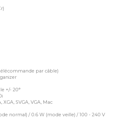
r)
 (télécommande par câble)
ganizer
le +/- 20°
0i
, XGA, SVGA, VGA, Mac
 normal) / 0.6 W (mode veille) / 100 - 240 V