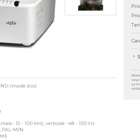
Pri
Pri
Tari
Gara
S
Notre
vous 
La li
ANSI (mode éco)
notre
s
le : 15 - 100 kHz, verticale : 48 - 100 Hz
3, PAL-M/N
el)