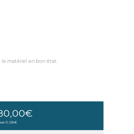
le matériel en bon état.
80,00€
axe
0,08€