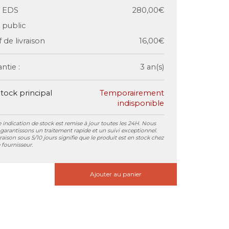
x EDS
280,00€
x public
f de livraison
16,00€
ntie :
3 an(s)
tock principal
Temporairement
indisponible
 indication de stock est remise à jour toutes les 24H. Nous
garantissons un traitement rapide et un suivi exceptionnel.
vraison sous 5/10 jours signifie que le produit est en stock chez
 fournisseur.
Ajouter au panier