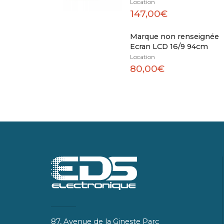
Location
147,00€
Marque non renseignée
Ecran LCD 16/9 94cm
Location
80,00€
87, Avenue de la Gineste Parc