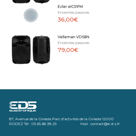
Ecler eIC51FM
Enceintes passives
36,00€
Velleman VDS8N
Enceintes passives
79,00€
87, Avenue de la Gineste Parc d'activités de la Gineste 12000
RODEZ Tél : 05.65.68.38.29 Mail : contact@e-d-s.fr