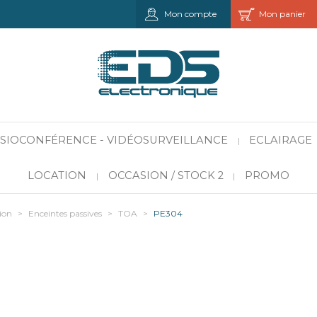
Mon compte
Mon panier
VISIOCONFÉRENCE - VIDÉOSURVEILLANCE
ECLAIRAGE
|
LOCATION
OCCASION / STOCK 2
PROMO
|
|
ion
>
Enceintes passives
>
TOA
>
PE304