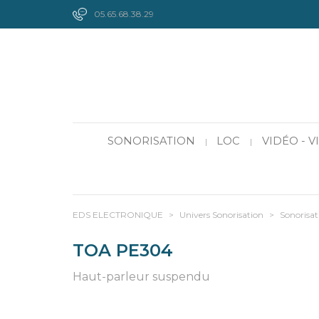
05.65.68.38.29
SONORISATION
LOC
VIDÉO - 
|
|
EDS ELECTRONIQUE
>
Univers Sonorisation
>
Sonorisat
TOA PE304
Haut-parleur suspendu