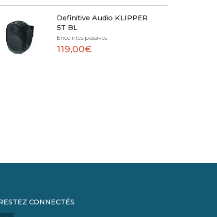
Definitive Audio KLIPPER
5T BL
Enceintes passives
119,00€