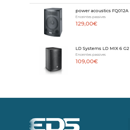
power acoustics FQ012A
Enceintes passives
129,00€
LD Systems LD MIX 6 G2
Enceintes passives
109,00€