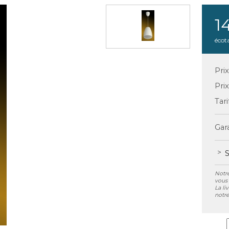
1
écot
Pri
Pri
Tari
Gara
S
Notre
vous 
La li
notre