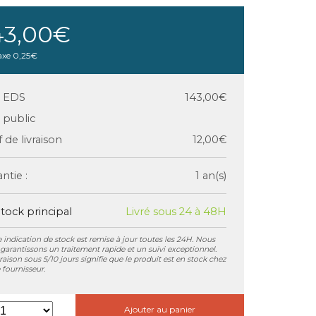
43,00€
axe
0,25€
x EDS
143,00€
x public
f de livraison
12,00€
ntie :
1 an(s)
tock principal
Livré sous 24 à 48H
 indication de stock est remise à jour toutes les 24H. Nous
garantissons un traitement rapide et un suivi exceptionnel.
vraison sous 5/10 jours signifie que le produit est en stock chez
 fournisseur.
Ajouter au panier