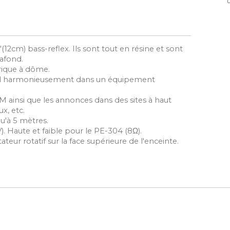
12cm) bass-reflex. Ils sont tout en résine et sont
lafond.
rique à dôme.
nd harmonieusement dans un équipement
 ainsi que les annonces dans des sites à haut
x, etc.
u'à 5 mètres.
 Haute et faible pour le PE-304 (8Ω).
ur rotatif sur la face supérieure de l'enceinte.