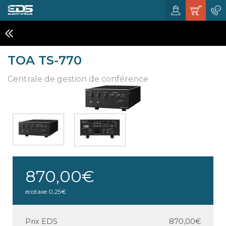
CONFÉRENCIERS , MÉGAPHONES
TOA TS-770
Centrale de gestion de conférence
870,00€
écotaxe
0,25€
Prix EDS
870,00€