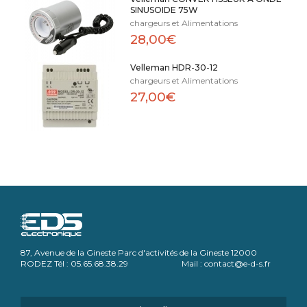
SINUSOIDE 75W
chargeurs et Alimentations
28,00€
Velleman HDR-30-12
chargeurs et Alimentations
27,00€
87, Avenue de la Gineste Parc d'activités de la Gineste 12000
RODEZ Tél : 05.65.68.38.29 Mail : contact@e-d-s.fr