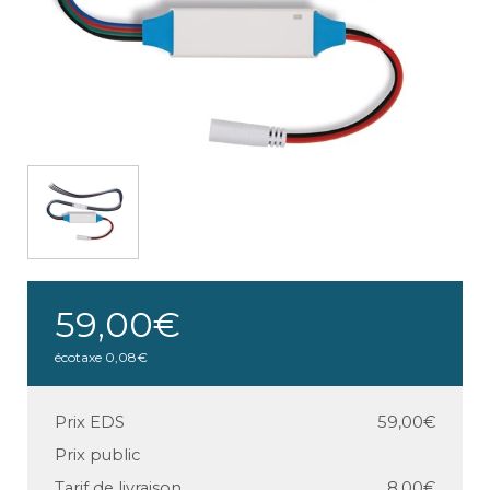
59,00€
écotaxe
0,08€
Prix EDS
59,00€
Prix public
Tarif de livraison
8,00€