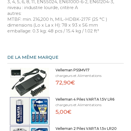
3, 4, 5, 6, 8, 11, EN55024, EN61000-6-2, EN61204-3,
niveau : industrie lourde, critère A
autres:
MTBF: min. 216,200 h, MIL-HDBK-217F (25 °C )
dimensions (Lo x La x H): 78 x 93 x 56 mm
emballage: 0.3 kg; 48 pcs / 15.4 kg / 1.02 ft³
DE LA MÊME MARQUE
Velleman PSSMV17
chargeurs et Alimentations
72,90€
Velleman 4 Piles VARTA 1.5V LR6
chargeurs et Alimentations
5,00€
Velleman 2 Piles VARTA 1.5v LR20