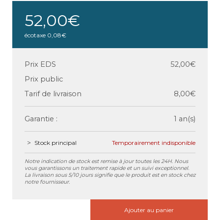
52,00€
écotaxe
0,08€
Prix EDS
52,00€
Prix public
Tarif de livraison
8,00€
Garantie :
1 an(s)
Stock principal
Temporairement indisponible
Notre indication de stock est remise à jour toutes les 24H. Nous
vous garantissons un traitement rapide et un suivi exceptionnel.
La livraison sous 5/10 jours signifie que le produit est en stock chez
notre fournisseur.
Ajouter au panier