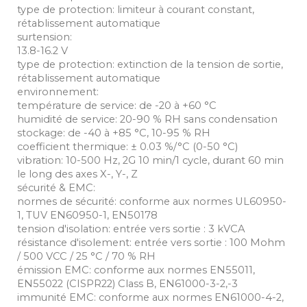
type de protection: limiteur à courant constant,
rétablissement automatique
surtension:
13.8-16.2 V
type de protection: extinction de la tension de sortie,
rétablissement automatique
environnement:
température de service: de -20 à +60 °C
humidité de service: 20-90 % RH sans condensation
stockage: de -40 à +85 °C, 10-95 % RH
coefficient thermique: ± 0.03 %/°C (0-50 °C)
vibration: 10-500 Hz, 2G 10 min/1 cycle, durant 60 min
le long des axes X-, Y-, Z
sécurité & EMC:
normes de sécurité: conforme aux normes UL60950-
1, TUV EN60950-1, EN50178
tension d'isolation: entrée vers sortie : 3 kVCA
résistance d'isolement: entrée vers sortie : 100 Mohm
/ 500 VCC / 25 °C / 70 % RH
émission EMC: conforme aux normes EN55011,
EN55022 (CISPR22) Class B, EN61000-3-2,-3
immunité EMC: conforme aux normes EN61000-4-2,