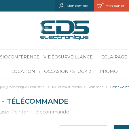
Mon compte
Mon panier
VISIOCONFÉRENCE - VIDÉOSURVEILLANCE
ECLAIRAGE
|
LOCATION
OCCASION / STOCK 2
PROMO
|
|
que (Domestique / Industrie)
>
PC et multimédia
>
Velleman
>
Laser Poin
R - TÉLÉCOMMANDE
 Laser Pointer - Télécommande