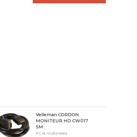
Velleman CORDON
MONITEUR HD CW017
5M
PC et multimédia