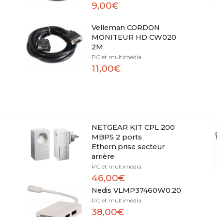
9,00€
Velleman CORDON
MONITEUR HD CW020
2M
PC et multimédia
11,00€
NETGEAR KIT CPL 200
MBPS 2 ports
Ethern.prise secteur
arrière
PC et multimédia
46,00€
Nedis VLMP37460W0.20
PC et multimédia
38,00€