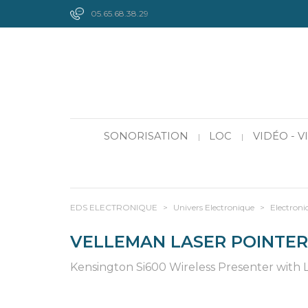
05.65.68.38.29
SONORISATION
LOC
VIDÉO - 
|
|
EDS ELECTRONIQUE
>
Univers Electronique
>
Electroni
VELLEMAN LASER POINTE
Kensington Si600 Wireless Presenter with