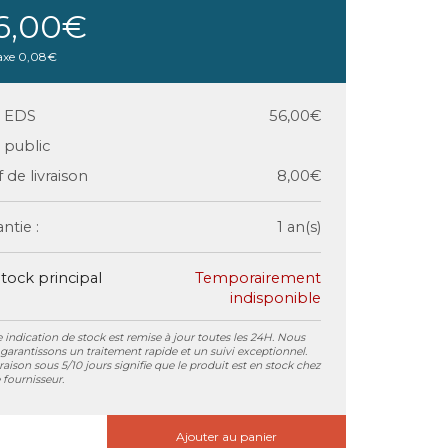
6,00€
axe
0,08€
x EDS
56,00€
x public
f de livraison
8,00€
ntie :
1 an(s)
tock principal
Temporairement
indisponible
 indication de stock est remise à jour toutes les 24H. Nous
garantissons un traitement rapide et un suivi exceptionnel.
vraison sous 5/10 jours signifie que le produit est en stock chez
 fournisseur.
Ajouter au panier