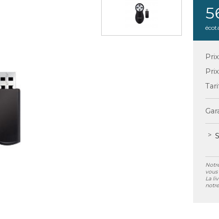
5
écot
Pri
Pri
Tari
Gara
S
Notre
vous 
La li
notre