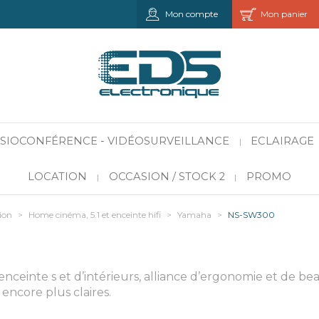
Mon compte
Mon panier
VISIOCONFÉRENCE - VIDÉOSURVEILLANCE
ECLAIRAGE
|
LOCATION
OCCASION / STOCK 2
PROMO
|
|
ion
>
Home cinéma, 5.1 et enceinte hifi
>
Yamaha
>
NS-SW300
enceinte s et d’intérieurs, alliance d’ergonomie et de be
encore plus claires.