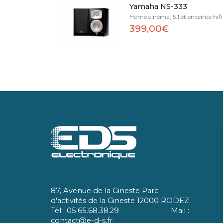
Yamaha NS-333
Home cinéma, 5.1 et enceinte hifi
399,00€
87, Avenue de la Gineste Parc
d'activités de la Gineste 12000 RODEZ
Tél : 05.65.68.38.29 Mail :
contact@e-d-s.fr