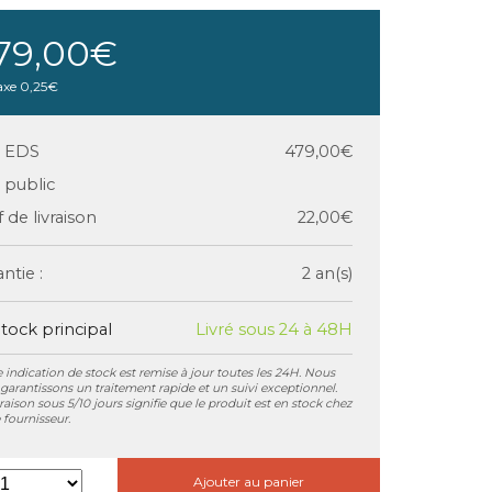
79,00€
axe
0,25€
x EDS
479,00€
x public
f de livraison
22,00€
ntie :
2 an(s)
tock principal
Livré sous 24 à 48H
 indication de stock est remise à jour toutes les 24H. Nous
garantissons un traitement rapide et un suivi exceptionnel.
vraison sous 5/10 jours signifie que le produit est en stock chez
 fournisseur.
Ajouter au panier