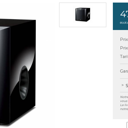
4
écot
Pri
Pri
Tari
Gara
S
Notre
vous 
La li
notre