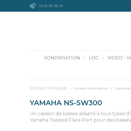
05.65.68.38.29
SONORISATION
LOC
VIDÉO - 
|
|
EDS ELECTRONIQUE
>
Univers Sonorisation
>
Sonorisat
YAMAHA NS-SW300
Un caisson de basses adapté à tous types d’
Yamaha Twisted Flare Port pour des basses 