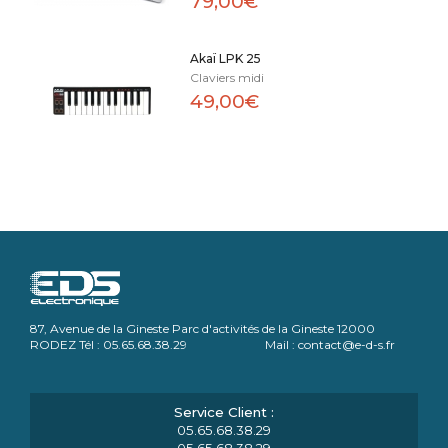
79,00€
Akaï LPK 25
Claviers midi
49,00€
87, Avenue de la Gineste Parc d'activités de la Gineste 12000
RODEZ Tél : 05.65.68.38.29 Mail : contact@e-d-s.fr
05.65.68.38.29
05.65.68.38.29