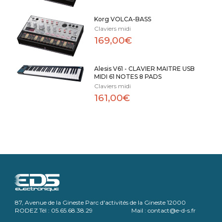
Korg VOLCA-BASS
Claviers midi
169,00€
Alesis V61 - CLAVIER MAITRE USB
MIDI 61 NOTES 8 PADS
Claviers midi
161,00€
87, Avenue de la Gineste Parc d'activités de la Gineste 12000
RODEZ Tél : 05.65.68.38.29 Mail : contact@e-d-s.fr