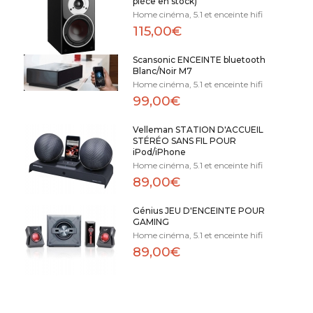
pièce en stock)
Home cinéma, 5.1 et enceinte hifi
115,00€
Scansonic ENCEINTE bluetooth
Blanc/Noir M7
Home cinéma, 5.1 et enceinte hifi
99,00€
Velleman STATION D'ACCUEIL
STÉRÉO SANS FIL POUR
iPod/iPhone
Home cinéma, 5.1 et enceinte hifi
89,00€
Génius JEU D'ENCEINTE POUR
GAMING
Home cinéma, 5.1 et enceinte hifi
89,00€