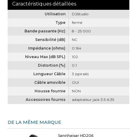
Utilisation
DJ/studio
Type
fermé
Bande passante (Hz)
8 - 25 000
Sensibilité (dB)
NC
Impédance (ohms)
0.164
Niveau Max (dB SPL)
102
Distortion (%)
0.1
Longueur Câble
3 (spiralé)
Câble amovible
OUI
Housse fournie
NON
Accessoires fournis
adaptateur jack 3.5-6.35
DE LA MÊME MARQUE
Sennheiser HD206