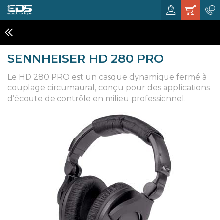
CASQUES DJ' & STUDIOS
SENNHEISER HD 280 PRO
Le HD 280 PRO est un casque dynamique fermé à
couplage circumaural, conçu pour des applications
d’écoute de contrôle en milieu professionnel.