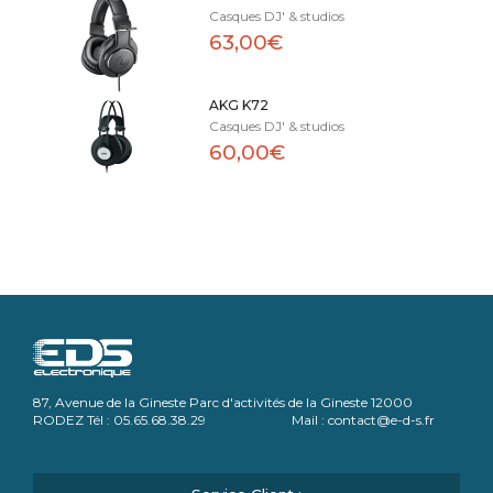
Casques DJ' & studios
63,00€
AKG K72
Casques DJ' & studios
60,00€
87, Avenue de la Gineste Parc d'activités de la Gineste 12000
RODEZ Tél : 05.65.68.38.29 Mail : contact@e-d-s.fr